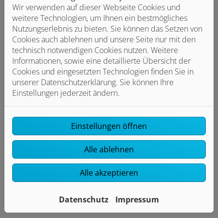
Logos ohne Alternativtexte
Wir verwenden auf dieser Webseite Cookies und
weitere Technologien, um Ihnen ein bestmögliches
Externe Tools wie Planer, Konfiguratoren oder
Nutzungserlebnis zu bieten. Sie können das Setzen von
Assistenten
Cookies auch ablehnen und unsere Seite nur mit den
Feedback und Kontakt: Wenn Ihnen Barrieren auffallen
technisch notwendigen Cookies nutzen. Weitere
oder Sie Probleme bei der Nutzung unserer Website
Informationen, sowie eine detaillierte Übersicht der
haben, freuen wir uns über Ihre Rückmeldung:
Cookies und eingesetzten Technologien finden Sie in
nicolo.clemente.shk@t-online.de
unserer Datenschutzerklärung. Sie können Ihre
Einstellungen jederzeit ändern.
Schlichtungsverfahren: Sollten Sie innerhalb eines
angemessenen Zeitraums keine zufriedenstellende
Antwort erhalten, können Sie sich an die
Einstellungen öffnen
Schlichtungsstelle gemäß § 16 BGG wenden:
Schlichtungsstelle BGG, c/o Deutscher Behindertenrat,
Alle ablehnen
Telefon: 030 18 527-2805, E-
Mail: info@schlichtungsstelle-bgg.de,
Alle akzeptieren
www.schlichtungsstelle-bgg.de
Stand der Erklärung: Mai 2026
Datenschutz
Impressum