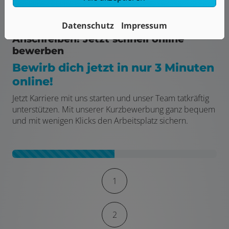
Datenschutz
Impressum
Traumjob sichern - ganz ohne
Anschreiben! Jetzt schnell online
bewerben
Bewirb dich jetzt in nur 3 Minuten
online!
Jetzt Karriere mit uns starten und unser Team tatkräftig
unterstützen. Mit unserer Kurzbewerbung ganz bequem
und mit wenigen Klicks den Arbeitsplatz sichern.
Kontaktformular-Fortschritt
1
2