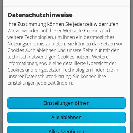
Als Ansprechpartner der Firma Nicolo Clemente Sanitär-
Datenschutzhinweise
Heizung aus Heilbronn möchte ich gerne ein
unverbindliches und attraktives Job-Angebot vorstellen.
Ihre Zustimmung können Sie jederzeit widerrufen.
Dazu geht der erste Schritt ganz einfach über unsere
Wir verwenden auf dieser Webseite Cookies und
Kurzbewerbung ganz unten, aber auch telefonisch sind
weitere Technologien, um Ihnen ein bestmögliches
wir jederzeit erreichbar.
Nutzungserlebnis zu bieten. Sie können das Setzen von
Cookies auch ablehnen und unsere Seite nur mit den
Wir freuen uns auf die Zusammenarbeit!
technisch notwendigen Cookies nutzen. Weitere
Informationen, sowie eine detaillierte Übersicht der
Kontakt
Cookies und eingesetzten Technologien finden Sie in
Ansprechpartner: Herr Nicolo Clemente
unserer Datenschutzerklärung. Sie können Ihre
E-Mail: nicolo.clemente.shk@t-online.de
Einstellungen jederzeit ändern.
Telefon: 07131 160327
Einstellungen öffnen
Alle ablehnen
Alle akzeptieren